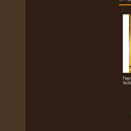
Гирл
3х2