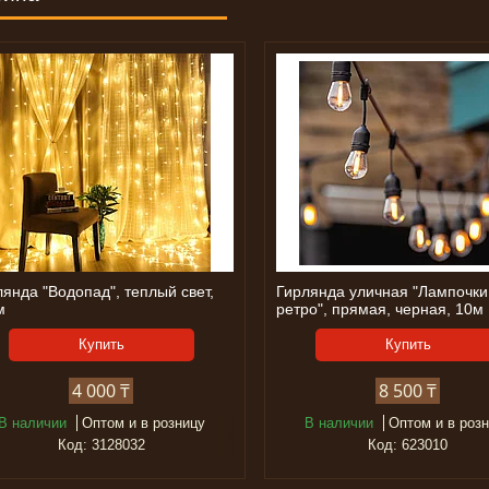
янда "Водопад", теплый свет,
Гирлянда уличная "Лампочки
м
ретро", прямая, черная, 10м
Купить
Купить
4 000 ₸
8 500 ₸
В наличии
Оптом и в розницу
В наличии
Оптом и в роз
3128032
623010