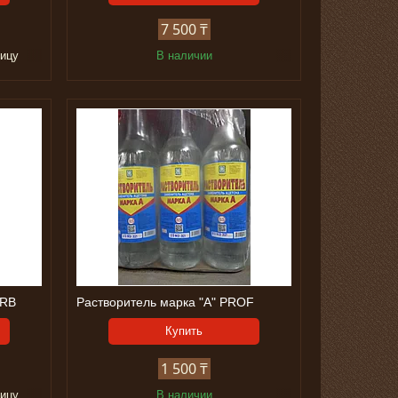
7 500 ₸
ницу
В наличии
ARB
Растворитель марка "А" PROF
Купить
1 500 ₸
ницу
В наличии