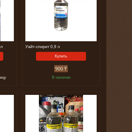
5л
Уайт-спирит 0,9 л
Купить
900 ₸
ницу
В наличии