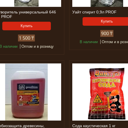
творитель универсальный 646
Уайт спирит 0,9л PROF
л PROF
Купить
Купить
900 ₸
1 500 ₸
В наличии
Оптом и в роз
В наличии
Оптом и в розницу
ебиозащита древесины,
Сода каустическая 1 кг