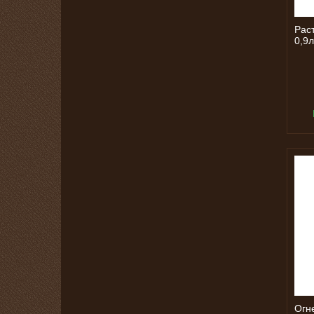
Рас
0,9
Огн