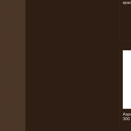
кра
Аэр
300