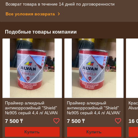
Возврат товара в течение 14 дней по договоренности
Все условия возврата
Подобные товары компании
Праймер алкидный
Праймер алкидный
Крас
антикоррозийный "Shield"
антикоррозийный "Shield"
Alva
№905 серый 4,4 л/ ALVAN
№905 серый 4,4 л/ ALVAN`
7 500
7 500
16 
₸
₸
Купить
Купить