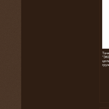
Тач
"ЭК
цель
груз