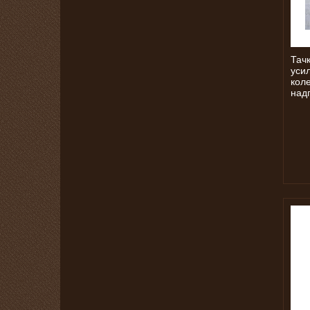
Тач
усил
кол
над