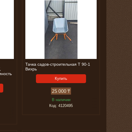
Тачка садов-строительная Т 90-1
,
Вихрь
мность
Купить
25 000 ₸
В наличии
4120495