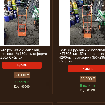
ежка ручная 2-х колесная,
Тележка ручная 2-х колесная
гченная, г/п 130кг, платформа
НТ1805, г/п 150кг, п/н колеса
х230// Сибртех
d260мм, платформа 350х235
Сибртех
Купить
Купить
30 000 ₸
35 000 ₸
В наличии
В наличии
68949
68931