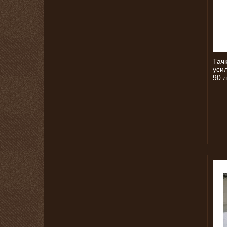
Тач
усил
90 