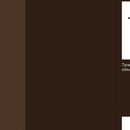
Тачк
объ