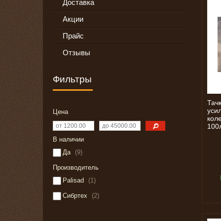
Доставка
Акции
Прайс
Отзывы
Фильтры
Тач
уси
Цена
коле
100
В наличии
Да
9
Производитель
Palisad
1
Сибртех
2