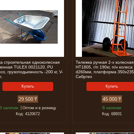
ка строительная одноколесная
Тележка ручная 2-х колесная
ленная TULEX 0021120, PU
НТ1805, г/п 190кг, п/н колеса
со, грузоподьемность -200 кг, V-
d260мм, платформа 350х235
л.
Сибртех
Купить
Купить
29 500 ₸
45 000 ₸
В наличии
Оптом и в розницу
В наличии
4120672
68931