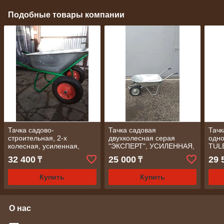
Подобные товары компании
Тачка садово-
Тачка садовая
Тачк
строительная, 2-х
двухколесная серая
одно
колесная, усиленная,
"ЭКСПЕРТ", УСИЛЕННАЯ,
TUL
грузоподъемность 320 кг,
цельнорезин. кол.,
коле
32 400
25 000
29 
₸
₸
объем 100 л// Palisad
грузоподъемность -80 кг, V
-200 
Купить
Купить
О нас