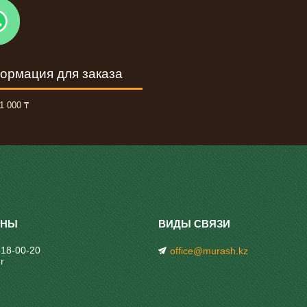
ормация для заказа
1 000 ₸
318-00-20
office@murash.kz
r