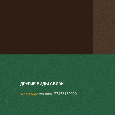
wa.me//+77473180020
WhatsApp