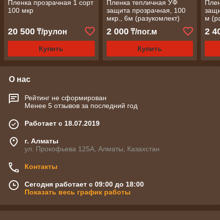
Пленка прозрачная 1 сорт
Пленка тепличная УФ
Плен
100 мкр
защита прозрачная, 100
защи
мкр., 6м (разукомлект)
м (р
20 500
2 000
2 4
₸/рулон
₸/пог.м
Купить
Купить
О нас
Рейтинг не сформирован
Менее 5 отзывов за последний год
Работает с 18.07.2019
г. Алматы
ул. Прокофьева 125А, Алматы, Казахстан
Контакты
Сегодня работает с 09:00 до 18:00
Показать весь график работы