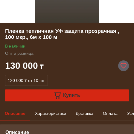
Пленка тепличная УФ защита прозрачная ,
100 мкр., 6м х 100 м
В наличии
Опт и розница
130 000
₸
120 000 ₸
от 10 шт.
Купить
Описание
Характеристики
Доставка
Оплата
Усл
Описание