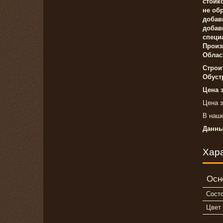
стойк
не об
добав
добав
специ
Произ
Облас
Строи
Обуст
Цена з
Цена з
В наш
Данны
Хар
Осн
Сост
Цвет