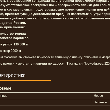
ость к образованию конденсата на внутренней поверхности парнико
разуют статическое электричество – прозрачность пленки для солне
ки в составе пленки, предотвращающие потемнение пленки под де
ки, препятствующие деятельности вредных насекомых внутри парн
альные добавки меняют спектр солнечных лучей, что позволяет пов
водство Россия.
ть применения:
тельство теплиц
ройство парников
а рулон 130.000 тг
а метр 2000 тг
ем магазине,вы сможете приобрести тепличную пленку рулонами и метр
е пленки имеются в наличии по адресу : Тастак, ул.Прокофьева 125
актеристики
овные
ояние
Новое
Зелёный