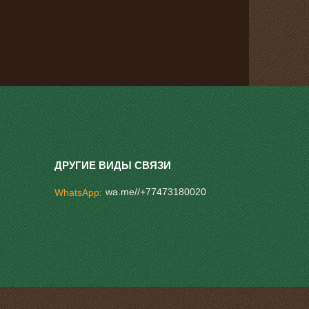
wa.me//+77473180020
WhatsApp