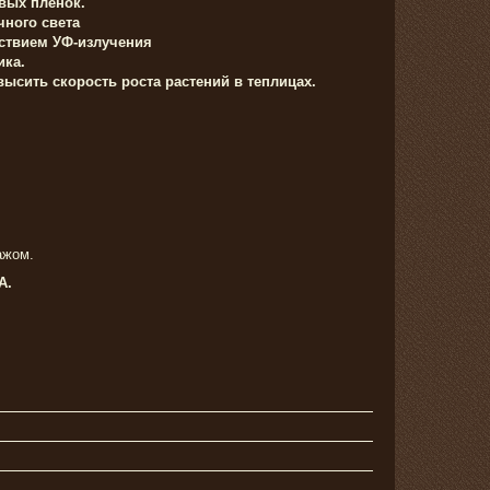
вых пленок.
чного света
йствием УФ-излучения
ика.
ысить скорость роста растений в теплицах.
ажом.
А.