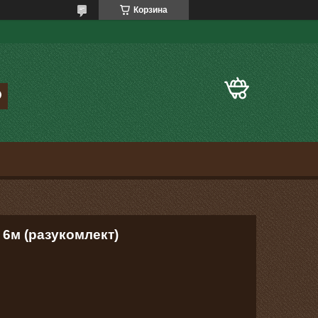
Корзина
 6м (разукомлект)