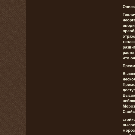
Описа
Тепли
неорг
вводи
преоб
отраж
тепле
разви
расте
что о
Преим
Высок
неско
Приме
досту
Высок
небла
Мороз
Свойс
стойк
высок
мороз