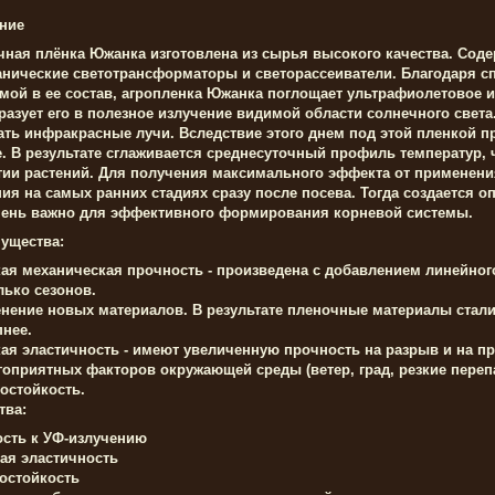
ние
чная плёнка Южанка изготовлена из сырья высокого качества. Соде
анические светотрансформаторы и светорассеиватели. Благодаря с
мой в ее состав, агропленка Южанка поглощает ультрафиолетовое из
разует его в полезное излучение видимой области солнечного света.
ать инфракрасные лучи. Вследствие этого днем под этой пленкой п
е. В результате сглаживается среднесуточный профиль температур, 
тии растений. Для получения максимального эффекта от применен
ния на самых ранних стадиях сразу после посева. Тогда создается
чень важно для эффективного формирования корневой системы.
ущества:
ая механическая прочность - произведена с добавлением линейног
лько сезонов.
нение новых материалов. В результате пленочные материалы стали 
пнее.
ая эластичность - имеют увеличенную прочность на разрыв и на п
гоприятных факторов окружающей среды (ветер, град, резкие пере
остойкость.
тва:
ость к УФ-излучению
ая эластичность
остойкость