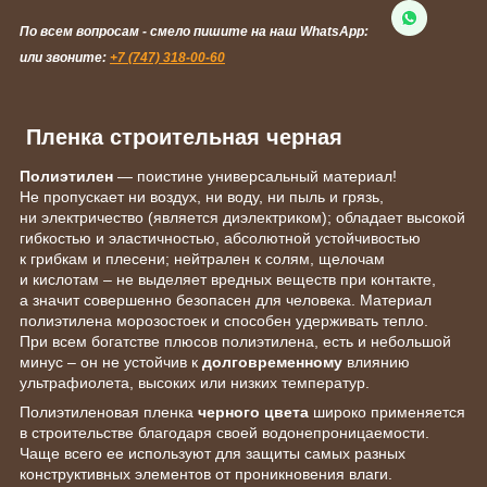
По всем вопросам - смело пишите на наш WhatsApp:
или звоните:
+7 (747) 318-00-60
Пленка строительная черная
Полиэтилен
— поистине универсальный материал!
Не пропускает ни воздух, ни воду, ни пыль и грязь,
ни электричество (является диэлектриком); обладает высокой
гибкостью и эластичностью, абсолютной устойчивостью
к грибкам и плесени; нейтрален к солям, щелочам
и кислотам – не выделяет вредных веществ при контакте,
а значит совершенно безопасен для человека. Материал
полиэтилена морозостоек и способен удерживать тепло.
При всем богатстве плюсов полиэтилена, есть и небольшой
минус – он не устойчив к
долговременному
влиянию
ультрафиолета, высоких или низких температур.
Полиэтиленовая пленка
черного цвета
широко применяется
в строительстве благодаря своей водонепроницаемости.
Чаще всего ее используют для защиты самых разных
конструктивных элементов от проникновения влаги.