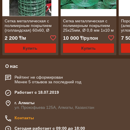
Сетка металлическая с
Сетка металлическая с
Поро
полимерным покрытием
полимерным покрытием
(алю
(голландская) 60х60, Ø
25х25мм, Ø 0,8 мм 1х10 м
угло
2,0 мм 1,8х20 м
2 200
10 000
7 5
₸/м
₸/рулон
(разукомплект)
Купить
Купить
О нас
Рейтинг не сформирован
Менее 5 отзывов за последний год
Работает с 18.07.2019
г. Алматы
ул. Прокофьева 125А, Алматы, Казахстан
Контакты
Сегодня работает с 09:00 до 18:00