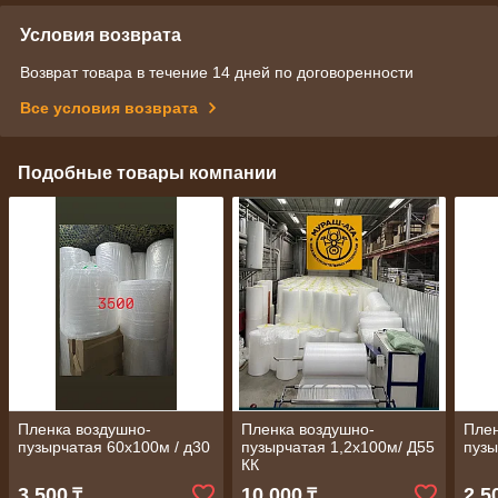
Условия возврата
Возврат товара в течение 14 дней по договоренности
Все условия возврата
Подобные товары компании
Пленка воздушно-
Пленка воздушно-
Плен
пузырчатая 60х100м / д30
пузырчатая 1,2х100м/ Д55
пузы
КК
3 500
10 000
2 5
₸
₸