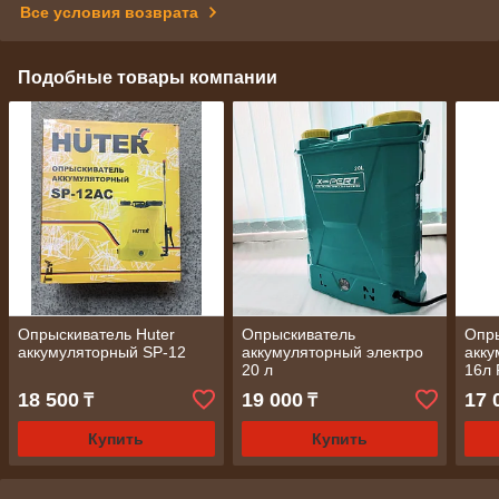
Все условия возврата
Подобные товары компании
Опрыскиватель Huter
Опрыскиватель
Опр
аккумуляторный SP-12
аккумуляторный электро
акку
20 л
16л
18 500
19 000
17 
₸
₸
Купить
Купить