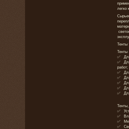
примен
легко 
Сырье
перепл
матери
светос
эксплу
Тенты 
Тенты
✅ Для 
✅ Для
работ;
✅ Для
✅ Для 
✅ Для 
✅ Для 
✅ Для 
Тенты,
✅ Уст
✅ Вла
✅ Мех
✅ Све