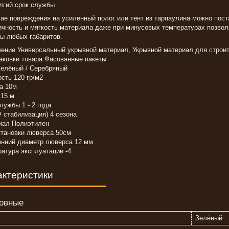
гий срок службы.
ае повреждения на усиленный полог или тент из тарпаулина можно поста
чность и мягкость материала даже при минусовых температурах позвол
ы любых габаритов.
ение Универсальный укрывной материал, Укрывной материал для строите
аковки товара Фасованные пакеты
Зелёный / Серебряный
сть 120 гр/м2
а 10м
 15 м
лужбы 1 - 2 года
 стабилизация) 4 сезона
иал Полиэтилен
становки люверса 50см
енний диаметр люверса 12 мм
атура эксплуатации -4
актеристики
овные
Зелёный