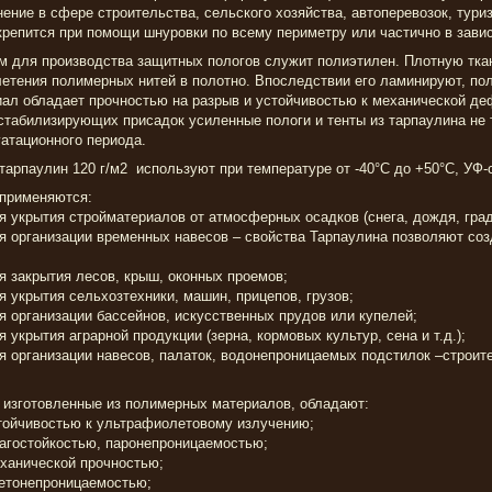
ение в сфере строительства, сельского хозяйства, автоперевозок, тури
крепится при помощи шнуровки по всему периметру или частично в зави
м для производства защитных пологов служит полиэтилен. Плотную тка
етения полимерных нитей в полотно. Впоследствии его ламинируют, по
ал обладает прочностью на разрыв и устойчивостью к механической д
табилизирующих присадок усиленные пологи и тенты из тарпаулина не т
атационного периода.
тарпаулин 120 г/м2 используют при температуре от -40°C до +50°C, УФ-
 применяются:
укрытия стройматериалов от атмосферных осадков (снега, дождя, град
 организации временных навесов – свойства Тарпаулина позволяют соз
 закрытия лесов, крыш, оконных проемов;
укрытия сельхозтехники, машин, прицепов, грузов;
организации бассейнов, искусственных прудов или купелей;
укрытия аграрной продукции (зерна, кормовых культур, сена и т.д.);
организации навесов, палаток, водонепроницаемых подстилок –строите
 изготовленные из полимерных материалов, обладают:
ойчивостью к ультрафиолетовому излучению;
гостойкостью, паронепроницаемостью;
анической прочностью;
тонепроницаемостью;