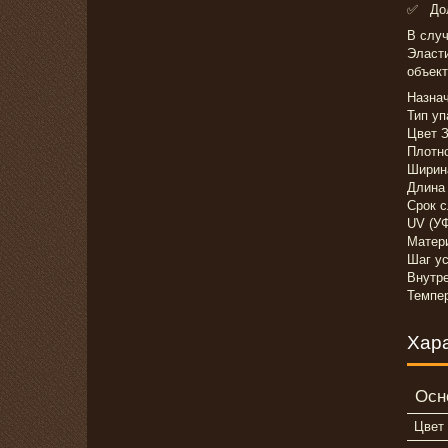
✅ Дол
В случ
Эласти
объект
Назнач
Тип уп
Цвет 
Плотно
Ширин
Длина
Срок с
UV (УФ
Матер
Шаг у
Внутр
Темпер
Хар
Осн
Цвет