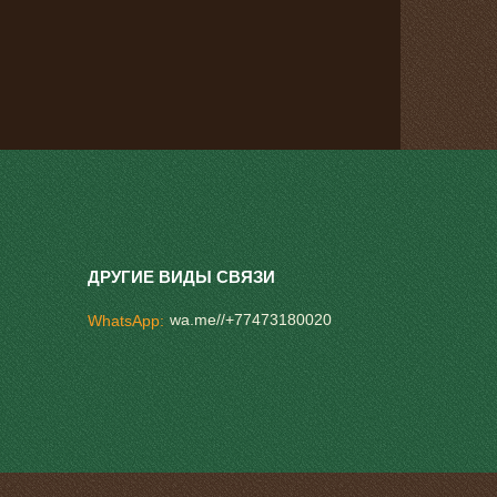
wa.me//+77473180020
WhatsApp