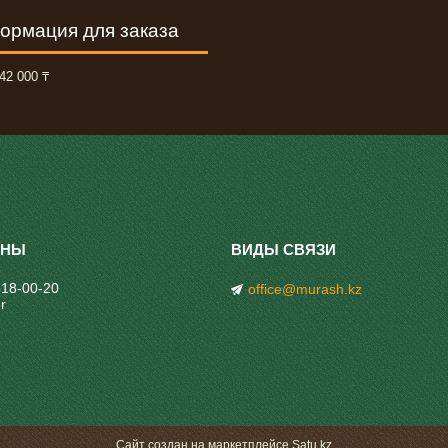
ормация для заказа
42 000 ₸
318-00-20
office@murash.kz
r
Сайт создан на маркетплейсе
Satu.kz