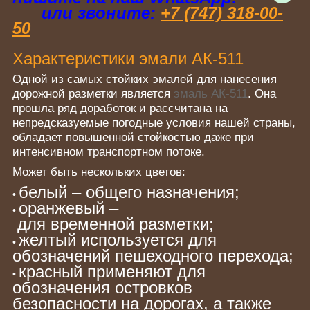
или звоните:
+7 (747) 318-00-
50
Характеристики эмали АК-511
Одной из самых стойких эмалей для нанесения
дорожной разметки является
эмаль АК-511
. Она
прошла ряд доработок и рассчитана на
непредсказуемые погодные условия нашей страны,
обладает повышенной стойкостью даже при
интенсивном транспортном потоке.
Может
быть
нескольких
цветов
:
белый
–
общего
назначения
;
•
оранжевый
–
•
для
временной
разметки
;
желтый используется для
•
обозначений пешеходного перехода;
красный применяют для
•
обозначения островков
безопасности на дорогах, а также