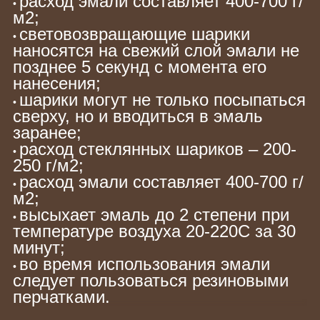
расход эмали составляет 400-700 г/
•
м2;
световозвращающие
шарики
•
наносятся на свежий слой эмали не
позднее 5 секунд с момента его
нанесения;
шарики могут не только посыпаться
•
сверху, но и вводиться в эмаль
заранее;
расход стеклянных шариков – 200-
•
250 г/м2;
расход эмали составляет 400-700 г/
•
м2;
высыхает эмаль до 2 степени при
•
температуре воздуха 20-220С за 30
минут;
во время использования эмали
•
следует пользоваться резиновыми
перчатками.