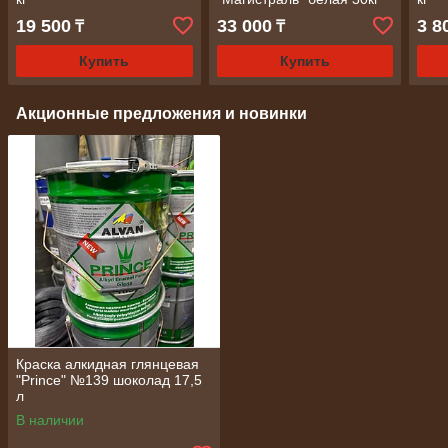
19 500
33 000
3 8
₸
₸
Купить
Купить
Акционные предложения и новинки
Краска алкидная глянцевая
"Prince" №139 шоколад 17,5
л
В наличии