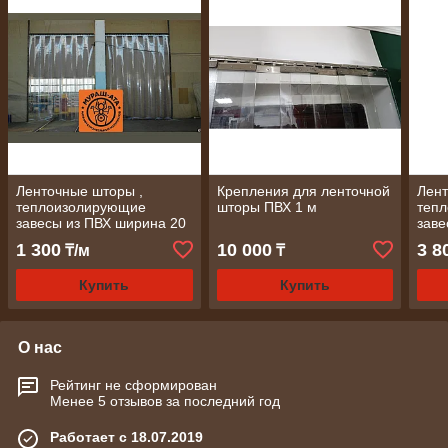
Ленточные шторы ,
Крепления для ленточной
Лент
теплоизолирующие
шторы ПВХ 1 м
теп
завесы из ПВХ ширина 20
заве
см, толщина 2 мм
30см
1 300
10 000
3 8
₸/м
₸
Купить
Купить
О нас
Рейтинг не сформирован
Менее 5 отзывов за последний год
Работает с 18.07.2019