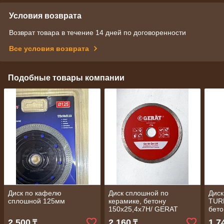
Условия возврата
Возврат товара в течение 14 дней по договоренности
Все условия возврата
Подобные товары компании
Диск по кафелю
Диск сплошной по
Диск
сплошной 125мм
керамике, бетону
TURB
150х25,4х7H/ GERAT
бето
110
2 500
2 160
1 7
₸
₸