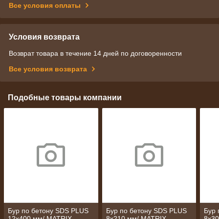
Все условия оплаты
Условия возврата
Возврат товара в течение 14 дней по договоренности
Все условия возврата
Подобные товары компании
Бур по бетону SDS PLUS
Бур по бетону SDS PLUS
Бур 
12х400 мм/ MATRIX
8x210 мм/ MATRIX
8х30