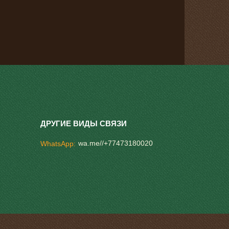
wa.me//+77473180020
WhatsApp