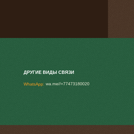
wa.me//+77473180020
WhatsApp