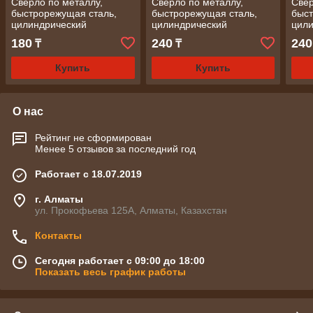
Сверло по металлу,
Сверло по металлу,
Свер
быстрорежущая сталь,
быстрорежущая сталь,
быст
цилиндрический
цилиндрический
цил
хвостовик, 2,0 мм/
хвостовик, 3,5 мм/
хвос
180
240
240
₸
₸
СИБРТЕХ
СИБРТЕХ
СИБ
Купить
Купить
О нас
Рейтинг не сформирован
Менее 5 отзывов за последний год
Работает с 18.07.2019
г. Алматы
ул. Прокофьева 125А, Алматы, Казахстан
Контакты
Сегодня работает с 09:00 до 18:00
Показать весь график работы