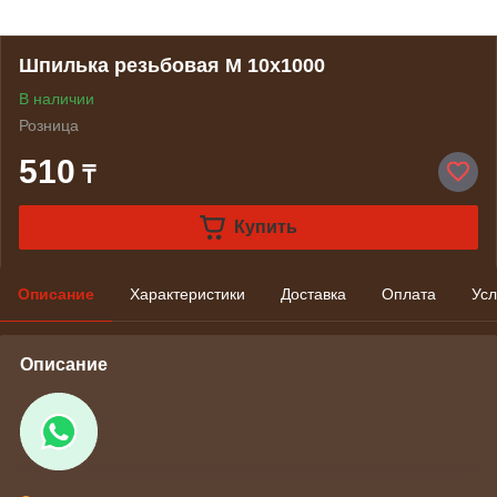
Шпилька резьбовая М 10х1000
В наличии
Розница
510
₸
Купить
Описание
Характеристики
Доставка
Оплата
Усл
Описание