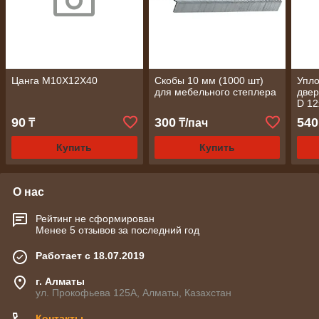
Цанга М10Х12Х40
Скобы 10 мм (1000 шт)
Упло
для мебельного степлера
двер
D 12
90
300
540
₸
₸/пач
Купить
Купить
О нас
Рейтинг не сформирован
Менее 5 отзывов за последний год
Работает с 18.07.2019
г. Алматы
ул. Прокофьева 125А, Алматы, Казахстан
Контакты