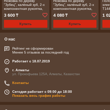
Ножовка по дереву
Ножовка по дереву
Поло
"Зубец", калёный зуб, 2-х
"Зубец", калёный зуб, 2-х
элек
компонентная рукоятка,
компонентная рукоятка,
Т144
450 мм, 7-8 TPI, зуб 2D/
500 мм, 7-8 TPI, зуб 2D/
СИБ
3 600
4 080
1 0
₸
₸
СИБРТЕХ
СИБРТЕХ
Купить
Купить
О нас
Рейтинг не сформирован
Менее 5 отзывов за последний год
Работает с 18.07.2019
г. Алматы
ул. Прокофьева 125А, Алматы, Казахстан
Контакты
Сегодня работает с 09:00 до 18:00
Показать весь график работы