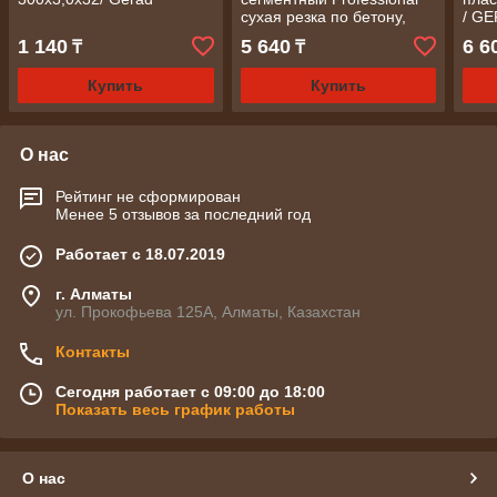
сухая резка по бетону,
/ G
камню, кирпичу
1 140
5 640
6 6
₸
₸
230х7х22.23/ MS
Купить
Купить
О нас
Рейтинг не сформирован
Менее 5 отзывов за последний год
Работает с 18.07.2019
г. Алматы
ул. Прокофьева 125А, Алматы, Казахстан
Контакты
Сегодня работает с 09:00 до 18:00
Показать весь график работы
О нас