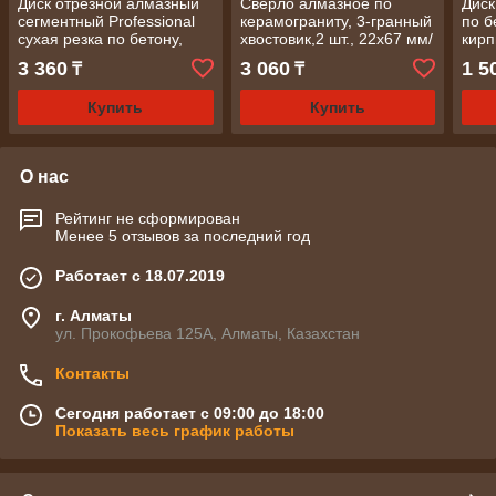
Диск отрезной алмазный
Сверло алмазное по
Диск
сегментный Professional
керамограниту, 3-гранный
по б
сухая резка по бетону,
хвостовик,2 шт., 22х67 мм/
кирп
камню, кирпичу
MATRIX
150х
3 360
3 060
1 5
₸
₸
150х7х22.23/ MS
Купить
Купить
О нас
Рейтинг не сформирован
Менее 5 отзывов за последний год
Работает с 18.07.2019
г. Алматы
ул. Прокофьева 125А, Алматы, Казахстан
Контакты
Сегодня работает с 09:00 до 18:00
Показать весь график работы