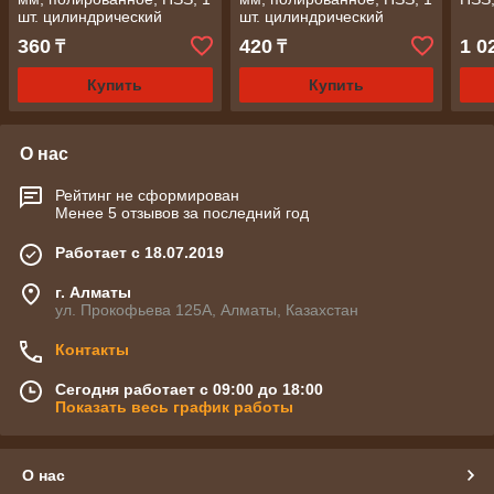
шт. цилиндрический
шт. цилиндрический
хвостовик// Matrix
хвостовик// Matrix
360
420
1 0
₸
₸
Купить
Купить
О нас
Рейтинг не сформирован
Менее 5 отзывов за последний год
Работает с 18.07.2019
г. Алматы
ул. Прокофьева 125А, Алматы, Казахстан
Контакты
Сегодня работает с 09:00 до 18:00
Показать весь график работы
О нас