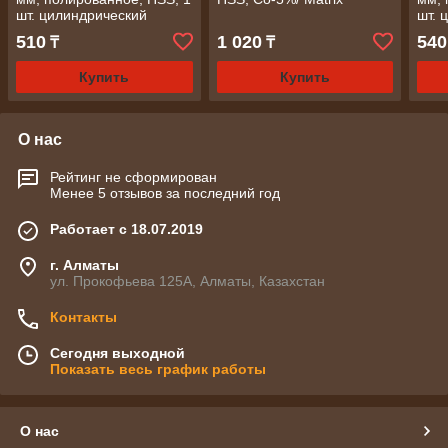
шт. цилиндрический
шт. 
хвостовик// Matrix
хвос
510
1 020
540
₸
₸
Купить
Купить
О нас
Рейтинг не сформирован
Менее 5 отзывов за последний год
Работает с 18.07.2019
г. Алматы
ул. Прокофьева 125А, Алматы, Казахстан
Контакты
Сегодня выходной
Показать весь график работы
О нас