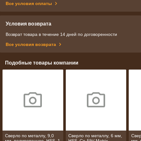
Все условия оплаты
Условия возврата
Возврат товара в течение 14 дней по договоренности
Все условия возврата
Подобные товары компании
Сверло по металлу, 9,0
Сверло по металлу, 6 мм,
Свер
мм, полированное, HSS, 1
HSS, Со-5%/ Matrix
мм, 