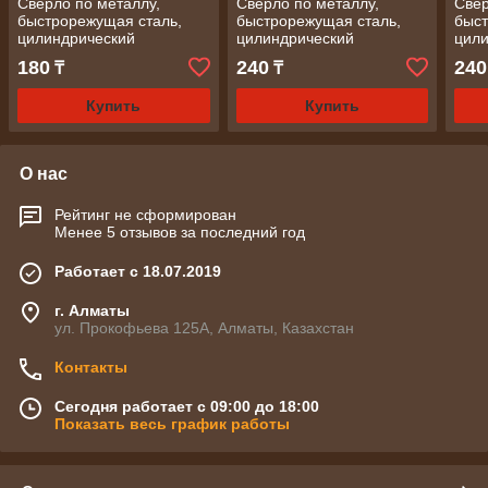
Сверло по металлу,
Сверло по металлу,
Свер
быстрорежущая сталь,
быстрорежущая сталь,
быст
цилиндрический
цилиндрический
цил
хвостовик, 2,0 мм/
хвостовик, 3,5 мм/
хвос
180
240
240
₸
₸
СИБРТЕХ
СИБРТЕХ
СИБ
Купить
Купить
О нас
Рейтинг не сформирован
Менее 5 отзывов за последний год
Работает с 18.07.2019
г. Алматы
ул. Прокофьева 125А, Алматы, Казахстан
Контакты
Сегодня работает с 09:00 до 18:00
Показать весь график работы