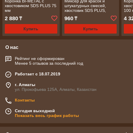
Коронка BI-METAL с
Миксер для красок и
Коро
хвостовиком SDS PLUS 75
штукатурных смесей,
хво
мм
хвостовик SDS PLUS,
100
80х400 мм/ Китай
2 880
960
4 3
₸
₸
Купить
Купить
О нас
Рейтинг не сформирован
Менее 5 отзывов за последний год
Работает с 18.07.2019
г. Алматы
ул. Прокофьева 125А, Алматы, Казахстан
Контакты
Сегодня выходной
Показать весь график работы