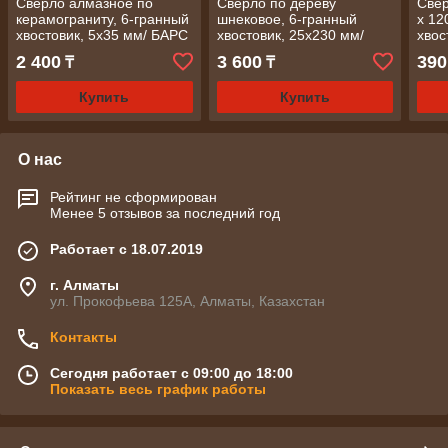
Сверло алмазное по
Сверло по дереву
Свер
керамограниту, 6-гранный
шнековое, 6-гранный
х 12
хвостовик, 5х35 мм/ БАРС
хвостовик, 25х230 мм/
хвос
MATRIX
2 400
3 600
390
₸
₸
Купить
Купить
О нас
Рейтинг не сформирован
Менее 5 отзывов за последний год
Работает с 18.07.2019
г. Алматы
ул. Прокофьева 125А, Алматы, Казахстан
Контакты
Сегодня работает с 09:00 до 18:00
Показать весь график работы