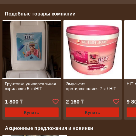
Подобные товары компании
Грунтовка универсальная
Эмульсия
HIT
акриловая 5 кг/HIT
протирающаяся 7 кг/ HIT
1 800
2 160
9 8
₸
₸
Купить
Купить
Акционные предложения и новинки