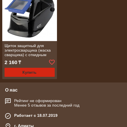
Щиток защитный для
электросварщика (маска
сварщика) с откидным
блоком 110х90 мм/
2 160
₸
СИБРТЕХ
Купить
О нас
Рейтинг не сформирован
Менее 5 отзывов за последний год
Работает с 18.07.2019
г. Алматы