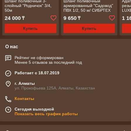
Шланг поливочный 3-
Шланг поливочный
Адап
слойный "Родничок" 3/4,
армированный "Садовод"
резь
50м
ПВХ 1/2, 50 м/ СИБРТЕХ
LUX
24 000
9 650
1 1
₸
₸
Купить
Купить
О нас
Рейтинг не сформирован
Менее 5 отзывов за последний год
Работает с 18.07.2019
г. Алматы
ул. Прокофьева 125А, Алматы, Казахстан
Контакты
Сегодня выходной
Показать весь график работы