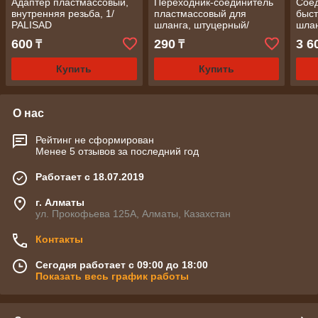
Адаптер пластмассовый,
Переходник-соединитель
Сое
внутренняя резьба, 1/
пластмассовый для
быс
PALISAD
шланга, штуцерный/
шлан
PALISAD
PAL
600
290
3 6
₸
₸
Купить
Купить
О нас
Рейтинг не сформирован
Менее 5 отзывов за последний год
Работает с 18.07.2019
г. Алматы
ул. Прокофьева 125А, Алматы, Казахстан
Контакты
Сегодня работает с 09:00 до 18:00
Показать весь график работы