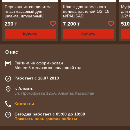
Переходник-соединитель
Шланг для капельного
Муф
пластмассовый для
полива растений 1/2, 15
для
шланга, штуцерный/
м/PALISAD
1/2/
PALISAD
290
7 200
510
₸
₸
Купить
Купить
О нас
Рейтинг не сформирован
Менее 5 отзывов за последний год
Работает с 18.07.2019
г. Алматы
ул. Прокофьева 125А, Алматы, Казахстан
Контакты
Сегодня работает с 09:00 до 18:00
Показать весь график работы