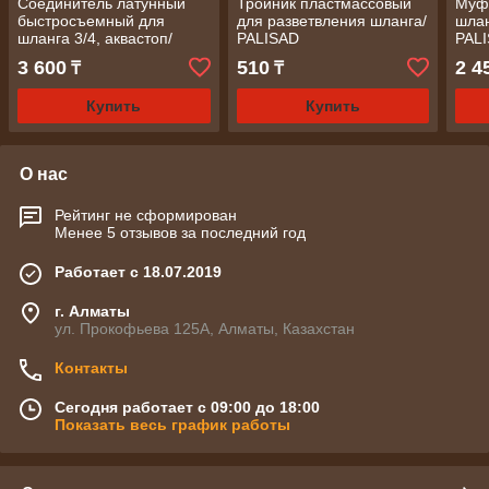
Соединитель латунный
Тройник пластмассовый
Муф
быстросъемный для
для разветвления шланга/
шлан
шланга 3/4, аквастоп/
PALISAD
PAL
PALISAD
3 600
510
2 4
₸
₸
Купить
Купить
О нас
Рейтинг не сформирован
Менее 5 отзывов за последний год
Работает с 18.07.2019
г. Алматы
ул. Прокофьева 125А, Алматы, Казахстан
Контакты
Сегодня работает с 09:00 до 18:00
Показать весь график работы