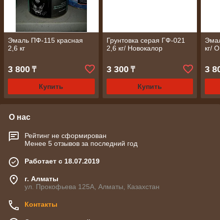
Эмаль ПФ-115 красная
Грунтовка серая ГФ-021
Эмал
2,6 кг
2,6 кг/ Новокалор
кг/
3 800
3 300
3 8
₸
₸
Купить
Купить
О нас
Рейтинг не сформирован
Менее 5 отзывов за последний год
Работает с 18.07.2019
г. Алматы
ул. Прокофьева 125А, Алматы, Казахстан
Контакты