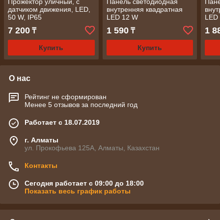
Прожектор уличный, с
Панель светодиодная
Пане
датчиком движения, LED,
внутренняя квадратная
внут
50 W, IP65
LED 12 W
LED
7 200
1 590
1 8
₸
₸
Купить
Купить
О нас
Рейтинг не сформирован
Менее 5 отзывов за последний год
Работает с 18.07.2019
г. Алматы
ул. Прокофьева 125А, Алматы, Казахстан
Контакты
Сегодня работает с 09:00 до 18:00
Показать весь график работы