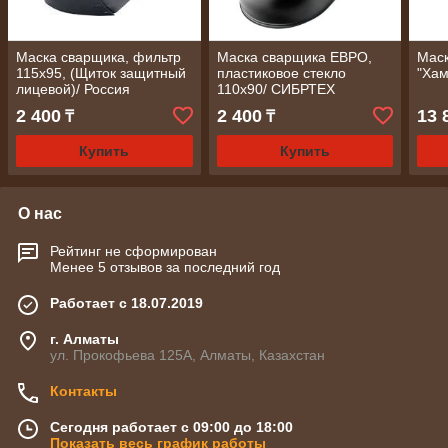
Маска сварщика, фильтр
Маска сварщика ЕВРО,
Мас
115х95, (Щиток защитный
пластиковое стекло
"Хам
лицевой)/ Россия
110х90/ СИБРТЕХ
2 400
2 400
13 
₸
₸
Купить
Купить
О нас
Рейтинг не сформирован
Менее 5 отзывов за последний год
Работает с 18.07.2019
г. Алматы
ул. Прокофьева 125А, Алматы, Казахстан
Контакты
Сегодня работает с 09:00 до 18:00
Показать весь график работы