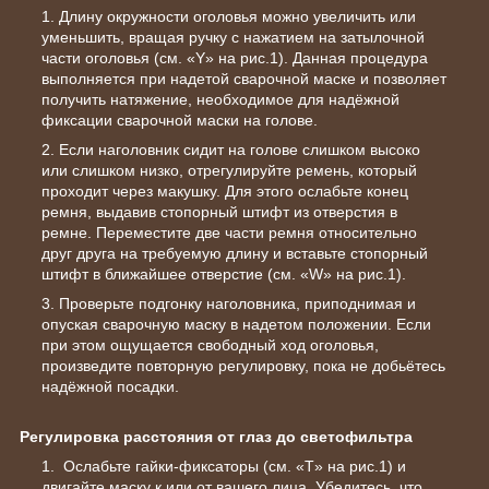
Длину окружности оголовья можно увеличить или
уменьшить, вращая ручку с нажатием на затылочной
части оголовья (см. «Y» на рис.1). Данная процедура
выполняется при надетой сварочной маске и позволяет
получить натяжение, необходимое для надёжной
фиксации сварочной маски на голове.
Если наголовник сидит на голове слишком высоко
или слишком низко, отрегулируйте ремень, который
проходит через макушку. Для этого ослабьте конец
ремня, выдавив стопорный штифт из отверстия в
ремне. Переместите две части ремня относительно
друг друга на требуемую длину и вставьте стопорный
штифт в ближайшее отверстие (см. «W» на рис.1).
Проверьте подгонку наголовника, приподнимая и
опуская сварочную маску в надетом положении. Если
при этом ощущается свободный ход оголовья,
произведите повторную регулировку, пока не добьётесь
надёжной посадки.
Регулировка расстояния от глаз до светофильтра
Ослабьте гайки-фиксаторы (см. «T» на рис.1) и
двигайте маску к или от вашего лица. Убедитесь, что