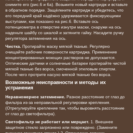
снимите его (рис.6 и 6а). Возьмите новый картридж и вставьте
в обратном порядке. Защёлкните картридж и убедитесь, что
его передний край надёжно удерживается фиксирующими
выступами, как показано на рис.6. Вставьте ось
потенциометра в отверстие изнутри маски, снаружи на ось
наденьте шайбу со шкалой и затяните гайку. Насадите ручку
регулятора затемнения на ось.
Чистка.
Протирайте маску мягкой тканью. Регулярно
очищайте рабочие поверхности картриджа. Применение
концентрированных моющих растворов не допускается.
Оптические датчики и солнечные батареи протирайте чистой
мягкой тканью без ворса, смоченной этиловым спиртом.
После чего протрите насухо мягкой тканью без ворса.
Возможные неисправности и методы их
устранения
Неравномерное затемнение.
Разное расстояние от глаз до
фильтра из-за неправильной регулировки крепления.
(Отрегулируйте крепление так, чтобы выровнять расстояние
от глаз до светофильтра).
Светофильтр не работает или мерцает.
1. Внешнее
защитное стекло загрязнено или повреждено. (Замените