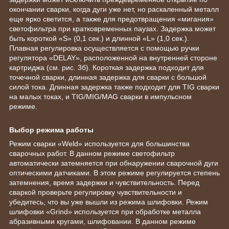
окончании сварки, когда дуги уже нет, но раскаленный металл
еще ярко светится, а также для предотвращения «мигания»
светофильтра при кратковременных паузах. Задержка может
быть короткой «S» (0,1 сек.) и длинной «L» (1,0 сек.).
Плавная регулировка осуществляется с помощью ручки
регулятора «DELAY», расположенной на внутренней стороне
картриджа (см. рис. 3б). Короткая задержка подходит для
точечной сварки, длинная задержка для сварки с большой
силой тока. Длинная задержка также подходит для TIG сварки
на малых токах, и TIG/MIG/MAG сварки в импульсном
режиме.
Выбор режима работы
Режим сварки «Weld» используется для большинства
сварочных работ. В данном режиме светофильтр
автоматически затемняется при обнаружении сварочной дуги
оптическими датчиками. В этом режиме регулируется степень
затемнения, время задержки и чувствительность. Перед
сваркой проверьте регулировку чувствительности и
убедитесь, что вы уже вышли из режима шлифовки. Режим
шлифовки «Grind» используется при обработке металла
абразивными кругами, шлифовании. В данном режиме