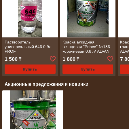
Растворитель
Краска алкидная
Крас
универсальный 646 0,9л
глянцевая "Prince" №136
глян
PROF
коричневая 0,8 л/ ALVAN
ALV
1 500
1 800
7 8
₸
₸
Купить
Купить
Акционные предложения и новинки