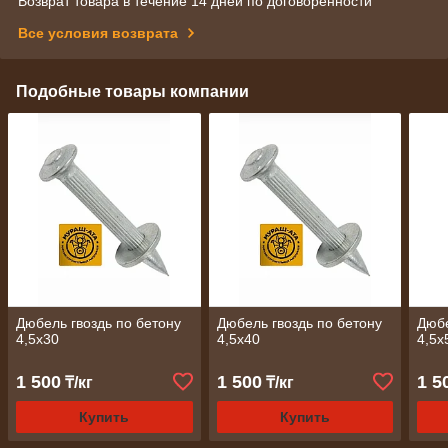
Возврат товара в течение 14 дней по договоренности
Все условия возврата
Подобные товары компании
Дюбель гвоздь по бетону
Дюбель гвоздь по бетону
Дюбе
4,5х30
4,5х40
4,5х
1 500
1 500
1 5
₸/кг
₸/кг
Купить
Купить