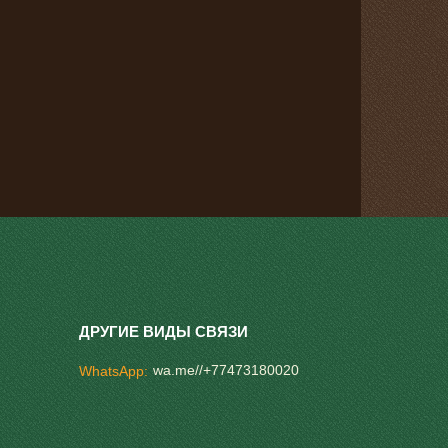
wa.me//+77473180020
WhatsApp