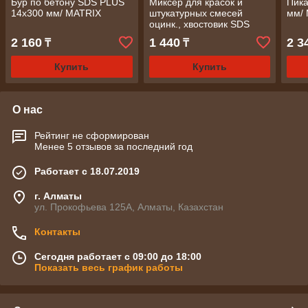
Бур по бетону SDS PLUS
Миксер для красок и
Пика
14х300 мм/ MATRIX
штукатурных смесей
мм/
оцинк., хвостовик SDS
PLUS, 60х400 мм/ MATRIX
2 160
1 440
2 3
₸
₸
Купить
Купить
О нас
Рейтинг не сформирован
Менее 5 отзывов за последний год
Работает с 18.07.2019
г. Алматы
ул. Прокофьева 125А, Алматы, Казахстан
Контакты
Сегодня работает с 09:00 до 18:00
Показать весь график работы