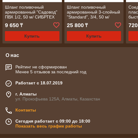
Шланг поливочный
Шланг поливочный
Сое
армированный "Садовод"
армированный 3-слойный
пла
ПВХ 1/2, 50 м/ СИБРТЕХ
"Standard", 3/4, 50 м/
быс
PALISAD LUXE
шлан
9 650
25 800
720
₸
₸
одн
PAL
Купить
Купить
О нас
Рейтинг не сформирован
Менее 5 отзывов за последний год
Работает с 18.07.2019
г. Алматы
ул. Прокофьева 125А, Алматы, Казахстан
Контакты
Сегодня работает с 09:00 до 18:00
Показать весь график работы