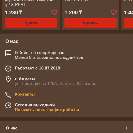
гр/ X-PERT
1 230
1 200
1 4
₸
₸
Купить
Купить
О нас
Рейтинг не сформирован
Менее 5 отзывов за последний год
Работает с 18.07.2019
г. Алматы
ул. Прокофьева 125А, Алматы, Казахстан
Контакты
Сегодня выходной
Показать весь график работы
О нас