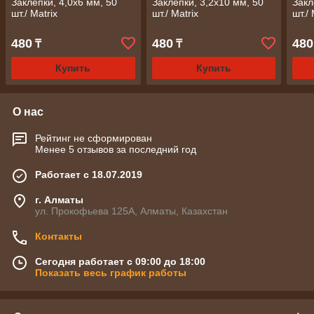
Заклепки, 4,0х6 мм, 50
Заклепки, 3,2х10 мм, 50
Закл
шт./ Matrix
шт./ Matrix
шт./ 
480
480
480
₸
₸
Купить
Купить
О нас
Рейтинг не сформирован
Менее 5 отзывов за последний год
Работает с 18.07.2019
г. Алматы
ул. Прокофьева 125А, Алматы, Казахстан
Контакты
Сегодня работает с 09:00 до 18:00
Показать весь график работы