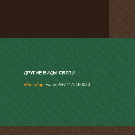
wa.me//+77473180020
WhatsApp