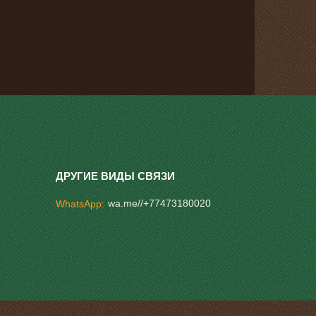
wa.me//+77473180020
WhatsApp