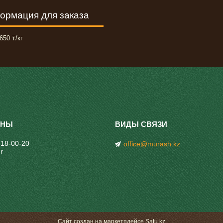
ормация для заказа
650 ₸/кг
318-00-20
office@murash.kz
r
Сайт создан на маркетплейсе
Satu.kz