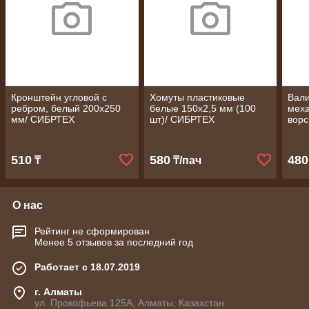
Кронштейн угловой с
Хомуты пластиковые
Вали
ребром, белый 200х250
белые 150х2,5 мм (100
меха
мм/ СИБРТЕХ
шт)/ СИБРТЕХ
ворс
ручк
510
580
480
₸
₸/пач
О нас
Рейтинг не сформирован
Менее 5 отзывов за последний год
Работает с 18.07.2019
г. Алматы
ул. Прокофьева 125А, Алматы, Казахстан