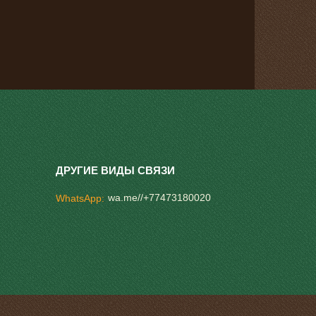
wa.me//+77473180020
WhatsApp