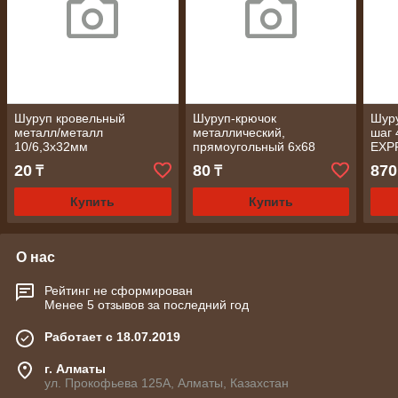
Шуруп кровельный
Шуруп-крючок
Шуру
металл/металл
металлический,
шаг 
10/6,3х32мм
прямоугольный 6х68
EXP
20
80
870
₸
₸
Купить
Купить
О нас
Рейтинг не сформирован
Менее 5 отзывов за последний год
Работает с 18.07.2019
г. Алматы
ул. Прокофьева 125А, Алматы, Казахстан